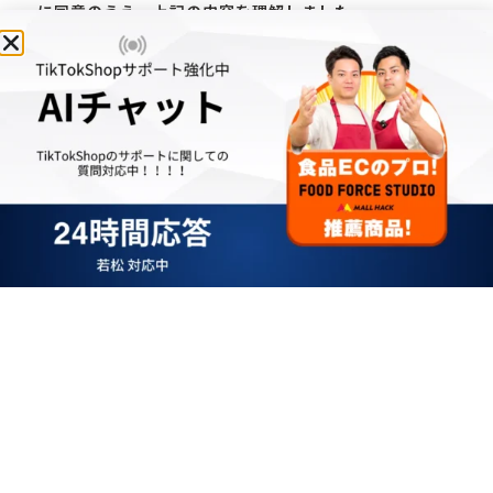
人情報の項
文履歴等
に同意のうえ、上記の内容を理解しました。
目
共同利用の
本サービスの提供・運営、問い
目的
合わせ対応、キャンペーンや関
連サービスの案内等
個人情報管
株式会社モールハック 代表取締
理責任者
役 安藤吉信
第3条（個人情報の利用目的）
当社が個人情報を収集・利用する目的は、以下のとおりで
す。なお、法令で定められている場合を除き、本利用目的
の範囲を超えて個人情報を利用する場合には、事前にユー
ザーからの同意を得るものとします。
本サービスの提供・運営のため
お問い合わせへの対応（本人確認を含む）
利用中サービスの機能追加・更新情報・キャンペー
ン案内等のご連絡