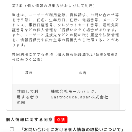
第2条（個人情報の収集方法および共同利用）
当社は、ユーザーが利用登録、資料請求、お問い合わせ等
を行う際に、氏名、生年月日、住所、電話番号、メールア
ドレス、銀行口座番号、クレジットカード番号、運転免許
証番号などの個人情報をご提供いただく場合があります。
また、ユーザーと提携先などとの間の取引履歴や決済情報
を、情報提供元や広告主等の提携先から取得することがあ
ります。
共同利用に関する事項（個人情報保護法第27条第5項第3
号に基づく公表）
項目
内容
共同して利
株式会社モールハック、
用する者の
GastroduceJapan株式会社
範囲
個人情報に関する同意
必須
共同して利
氏名、住所、電話番号、メール
用される個
アドレス、問い合わせ内容、注
「お問い合わせにおける個人情報の取扱いについて」