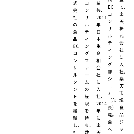
式
コ
業
EC
て、
会
ン
後、
コ
楽
社
サ
2011
ン
天
の
ル
年
サ
株
食
テ
日
ル
式
品
ィ
本
テ
会
EC
ン
生
ィ
社
コ
グ
命
ン
に
ン
フ
相
グ
入
サ
ァ
会
部
社。
ル
ー
社
シ
楽
タ
ム
に
ニ
天
ン
の
入
ア
市
ト
経
社、
（部
場
を
験
2014
長）
食
経
を
年
職。
品
験
持
に
食
ジ
し、
ち、
楽
べ
ャ
社
数
天