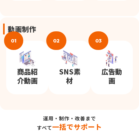
動画制作
01
02
03
商品紹
SNS素
広告動
介動画
材
画
運用・制作・改善まで
一括でサポート
すべて