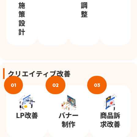
施
調
策
整
設
計
クリエイティブ改善
01
02
03
LP改善
バナー
商品訴
制作
求改善