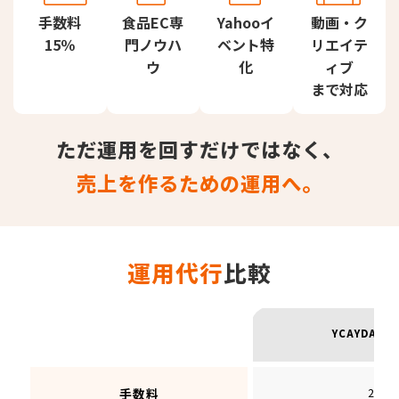
手数料
食品EC専
Yahooイ
動画・ク
15％
門ノウハ
ベント特
リエイテ
ウ
化
ィブ
まで対応
ただ運用を回すだけではなく、
売上を作るための運用へ。
運用代行
比較
YCAYDA（
20％
手数料