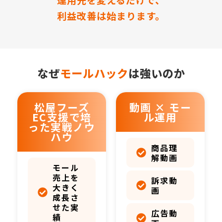
運用先を変えるだけで、
利益改善は始まります。
なぜ
モールハック
は強いのか
松屋フーズ
動画 × モー
EC支援で培
ル運用
った実戦ノウ
ハウ
商品理
解動画
モール
売上を
訴求動
大きく
画
成長さ
せた実
広告動
績