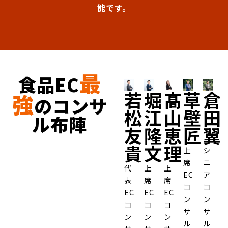
能です。
最
食品EC
若
堀
髙
草
倉
強
のコンサ
松
江
山
壁
田
ル布陣
友
隆
恵
匠
翼
貴
文
理
上
シ
席
ニ
代
上
上
EC
ア
表
席
席
コ
コ
EC
EC
EC
ン
ン
コ
コ
コ
サ
サ
ン
ン
ン
ル
ル