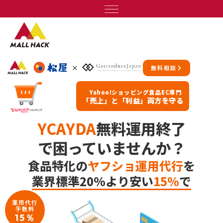
無料相談
Yahoo!ショッピング食品EC専門
「売上」と「利益」両方を守る
YCAYDA
無料運用終了
で困っていませんか？
食品特化の
ヤフショ運用代行
を
業界標準20%より安い
15%
で
運用代行
手数料
15％