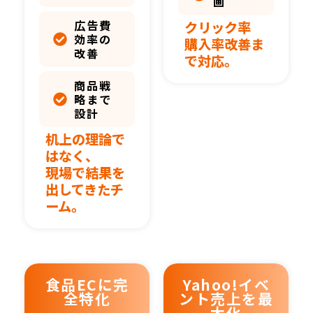
画
広告費
クリック率
効率の
購入率改善ま
改善
で対応。
商品戦
略まで
設計
机上の理論で
はなく、
現場で結果を
出してきたチ
ーム。
食品ECに完
Yahoo!イベ
全特化
ント売上を最
大化