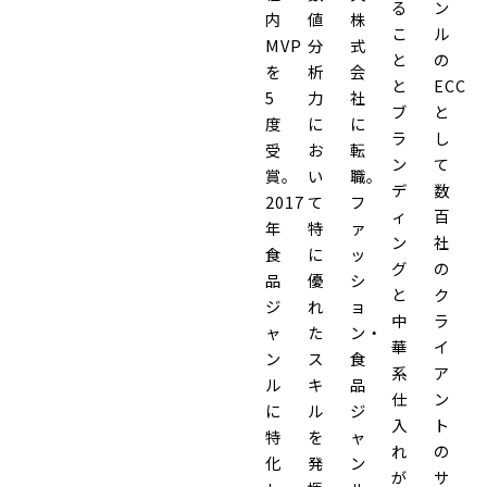
る
ン
内
値
株
こ
ル
MVP
分
式
と
の
を
析
会
と
ECC
5
力
社
ブ
と
度
に
に
ラ
し
受
お
転
ン
て
賞。
い
職。
デ
数
2017
て
フ
ィ
百
年
特
ァ
ン
社
食
に
ッ
グ
の
品
優
シ
と
ク
ジ
れ
ョ
中
ラ
ャ
た
ン・
華
イ
ン
ス
食
系
ア
ル
キ
品
仕
ン
に
ル
ジ
入
ト
特
を
ャ
れ
の
化
発
ン
が
サ