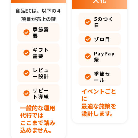
食品ECは、以下の４
項目が売上の鍵
5のつく
日
季節需
要
ゾロ目
ギフト
PayPay
需要
祭
レビュ
季節セ
ー設計
ール
リピー
イベントごと
ト導線
に
最適な施策を
一般的な運用
設計します。
代行では
ここまで踏み
込めません。