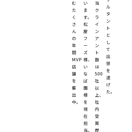
む
い
当
ル
た
ま
ク
タ
く
す。
ラ
ン
さ
松
イ
ト
ん
屋
ン
と
の
フ
ア
し
年
ー
ン
て
間
ズ
ト
出
MVP
様、
数
世
店
い
は
を
舗
な
500
遂
を
ば
社
げ
輩
園
以
た。
出
様
上、
中。
を
社
現
内
在
受
担
賞
当。
歴