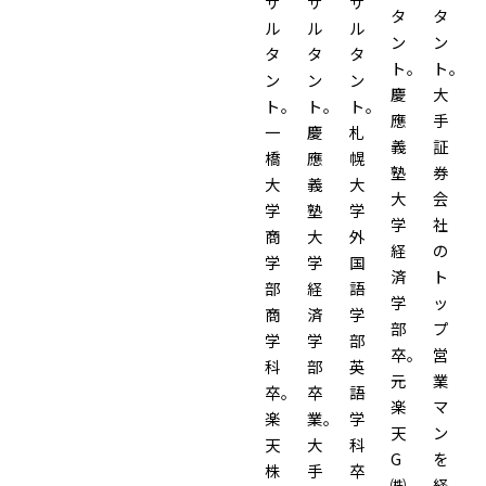
サ
サ
サ
タ
タ
ル
ル
ル
ン
ン
タ
タ
タ
ト。
ト。
ン
ン
ン
慶
大
ト。
ト。
ト。
應
手
一
慶
札
義
証
橋
應
幌
塾
券
大
義
大
大
会
学
塾
学
学
社
商
大
外
経
の
学
学
国
済
ト
部
経
語
学
ッ
商
済
学
部
プ
学
学
部
卒。
営
科
部
英
元
業
卒。
卒
語
楽
マ
楽
業。
学
天
ン
天
大
科
G
を
株
手
卒
㈱
経