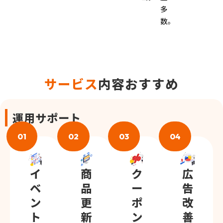
多
数。
サービス
内容おすすめ
運用サポート
01
02
03
04
イ
商
ク
広
ベ
品
ー
告
ン
更
ポ
改
ト
新
ン
善