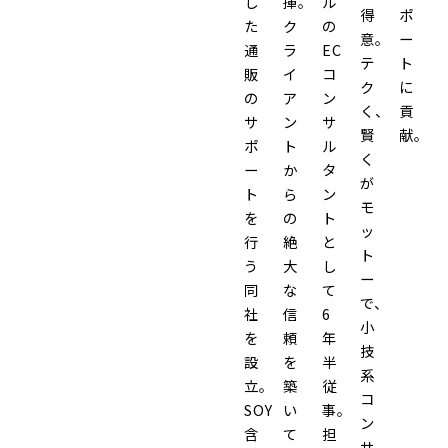
し
揮。
ル
得
ポ
た
ク
の
意。
ー
通
ラ
EC
テ
ト
販
イ
コ
ク
に
の
ア
ン
く、
貢
サ
ン
サ
賢
献。
ポ
ト
ル
く
ー
か
タ
が
ト
ら
ン
モ
を
の
ト
ッ
行
絶
と
ト
う
大
し
ー
同
な
て
で、
社
信
6
小
を
頼
年
技
設
を
半
系
立。
築
従
コ
SOY
い
事。
ン
含
て
担
サ