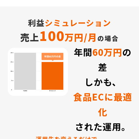
利益
シミュレーション
100
売上
万円/月
の場合
年間
60万円
の
差
しかも、
食品ECに最適
化
された運用。