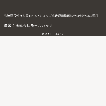
物流
運営代行
相談
TIKTOKショップ
広告運用
動画製作
LP製作
SNS運用
運営：
株式会社モールハック
©MALL HACK