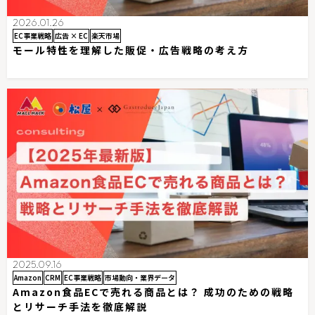
2026.01.26
EC事業戦略
広告 × EC
楽天市場
モール特性を理解した販促・広告戦略の考え方
2025.09.16
Amazon
CRM
EC事業戦略
市場動向・業界データ
Amazon食品ECで売れる商品とは？ 成功のための戦略
とリサーチ手法を徹底解説