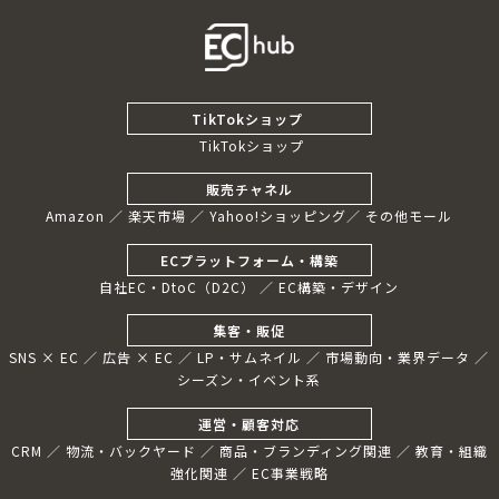
TikTokショップ
TikTokショップ
販売チャネル
Amazon
／
楽天市場
／
Yahoo!ショッピング
／
その他モール
ECプラットフォーム・構築
自社EC・DtoC（D2C
） ／
EC構築・デザイン
集客・販促
SNS × EC
／
広告 × EC
／
LP・サムネイル
／
市場動向・業界データ
／
シーズン・イベント系
運営・顧客対応
CRM
／
物流・バックヤード
／
商品・ブランディング関連
／
教育・組織
強化関連
／
EC事業戦略