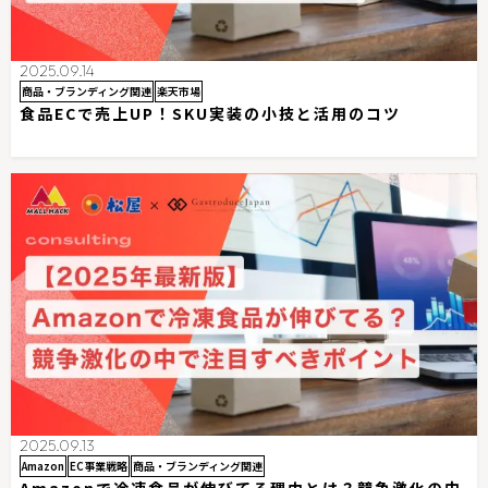
2025.09.14
商品・ブランディング関連
楽天市場
食品ECで売上UP！SKU実装の小技と活用のコツ
2025.09.13
Amazon
EC事業戦略
商品・ブランディング関連
Amazonで冷凍食品が伸びてる理由とは？競争激化の中